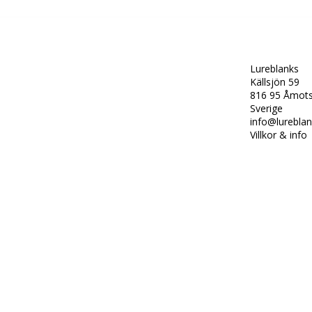
Lureblanks
Källsjön 59
816 95 Åmots
Sverige
i
nfo@lureblan
Villkor & info