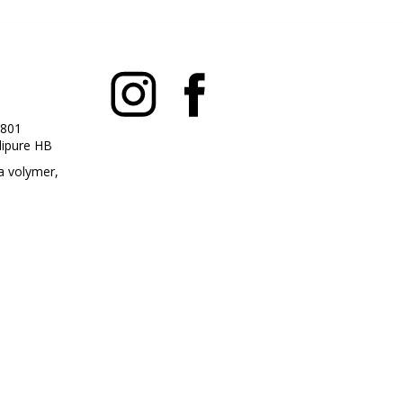
801
dipure HB
a volymer,