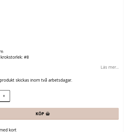
mm
rokstorlek: #8
Läs mer...
produkt skickas inom två arbetsdagar.
+
KÖP
 med kort