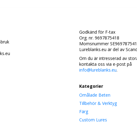
Godkänd för F-tax
Org. nr. 9697875418
bruk
Momsnummer SE969787541
Lureblanks.eu är del av Scan
ks.eu
Om du är intresserad av stor
kontakta oss via e-post på
info@lureblanks.eu
.
Kategorier
Omålade Beten
Tillbehör & Verktyg
Färg
Custom Lures