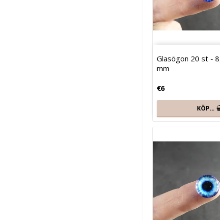
Glasögon 20 st - 8,
mm
€6
KÖP…