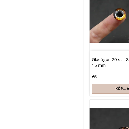
Glasögon 20 st - 8,
15 mm
€6
KÖP…