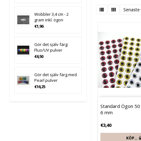
Senaste
Wobbler 3,4 cm - 2
gram inkl. ögon
€1,96
Gör det själv färg:
Fluo/UV pulver
€6,50
Gör det själv färg med
Pearl pulver
€16,25
Standard Ögon 50 s
6 mm
€3,40
KÖP…