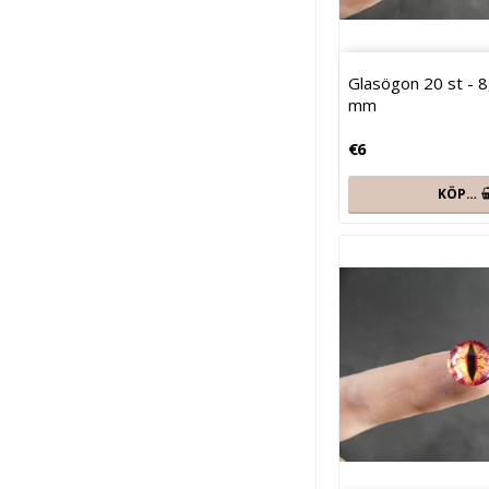
Glasögon 20 st - 8,
mm
€6
KÖP…