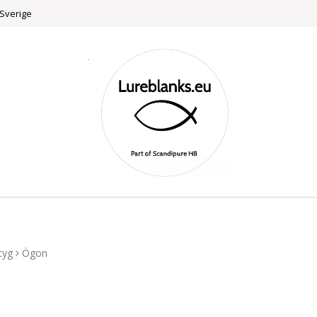
 Sverige
tyg
Ögon