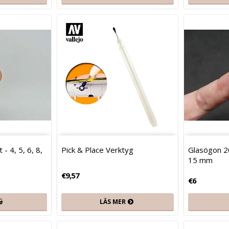
- 4, 5, 6, 8,
Pick & Place Verktyg
Glasögon 20
15 mm
€9,57
€6
LÄS MER