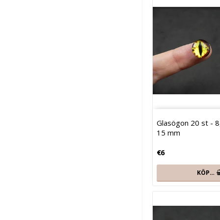
Glasögon 20 st - 8,
15 mm
€6
KÖP…