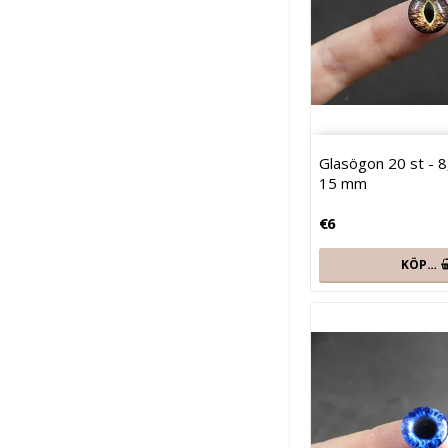
Glasögon 20 st - 8,
15 mm
€6
KÖP…