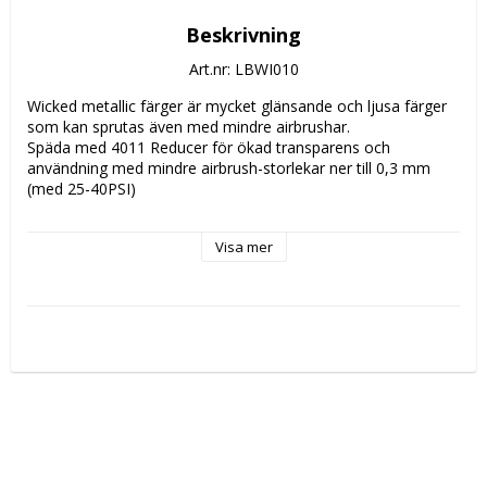
Beskrivning
Art.nr: LBWI010
Wicked metallic färger är mycket glänsande och ljusa färger 
som kan sprutas även med mindre airbrushar.

Späda med 4011 Reducer för ökad transparens och 
användning med mindre airbrush-storlekar ner till 0,3 mm 
(med 25-40PSI)

Perfekt för att måla fiskvågar och specialeffekter på 
Visa mer
fiskedrag!