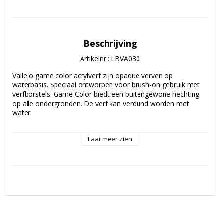
Beschrijving
Artikelnr.: LBVA030
Vallejo game color acrylverf zijn opaque verven op 
waterbasis. Speciaal ontworpen voor brush-on gebruik met 
verfborstels. Game Color biedt een buitengewone hechting 
op alle ondergronden. De verf kan verdund worden met 
water.

Schildergereedschappen worden gereinigd met water.

Laat meer zien
Deze verven worden NIET aanbevolen voor een airbrush, 
tenzij ze aanzienlijk verdund worden.

Voor het airbrushen raden wij de Vallejo Game Air verf aan.

Veiligheid: Game Color is niet ontvlambaar en bevat geen 
oplosmiddelen.
