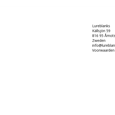
Lureblanks
Källsjön 59
816 95 Åmots
Zweden
i
nfo@lureblan
Voorwaarden 