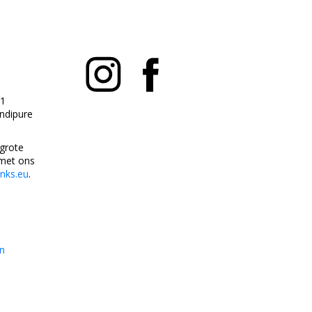
1
andipure
 grote
met ons
anks.eu
.
n