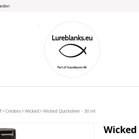
weden
f
Createx
Wicked
Wicked Quicksilver - 30 ml
Wicked 