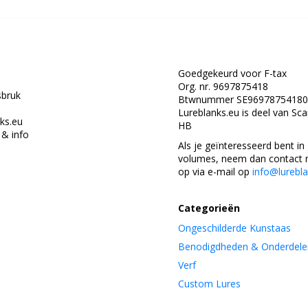
Goedgekeurd voor F-tax
Org. nr. 9697875418
bruk
Btwnummer SE96978754180
Lureblanks.eu is deel van Sc
ks.eu
HB
& info
Als je geïnteresseerd bent in
volumes, neem dan contact 
op via e-mail op
info@lurebl
Categorieën
Ongeschilderde Kunstaas
Benodigdheden & Onderdele
Verf
Custom Lures