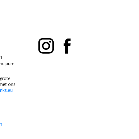
1
andipure
 grote
met ons
anks.eu
.
n