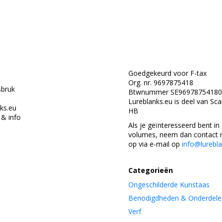
Goedgekeurd voor F-tax
Org. nr. 9697875418
bruk
Btwnummer SE96978754180
Lureblanks.eu is deel van Sc
ks.eu
HB
& info
Als je geïnteresseerd bent in
volumes, neem dan contact 
op via e-mail op
info@lurebl
Categorieën
Ongeschilderde Kunstaas
Benodigdheden & Onderdele
Verf