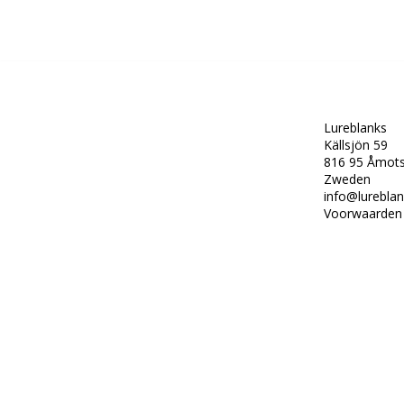
Lureblanks
Källsjön 59
816 95 Åmots
Zweden
i
nfo@lureblan
Voorwaarden 