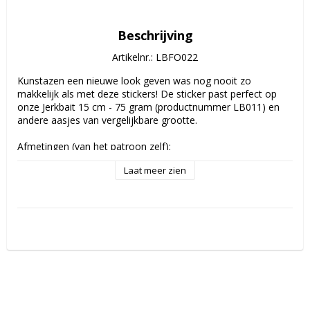
Beschrijving
Artikelnr.: LBFO022
Kunstazen een nieuwe look geven was nog nooit zo 
makkelijk als met deze stickers! De sticker past perfect op 
onze Jerkbait 15 cm - 75 gram (productnummer LB011) en 
andere aasjes van vergelijkbare grootte. 

Afmetingen (van het patroon zelf): 

4,2cm x 17 cm

Laat meer zien
Je kunt je aasje schilderen met een basis van chroomverf, 
paerl- of metallic verf. Of je kunt je kunstaas voorzien van 
een metallic folie of hot stamping folie. Vergeet niet om eerst 
een laag lak op je verf aan te brengen, om deze te 
beschermen en de metallic verf of folie veel beter te laten 
reflecteren. 

Deze stickers zijn van hoge kwaliteit en super makkelijk te 
gebruiken. Ze hechten ongelooflijk goed en zijn rekbaar 
zodat je ze soepel op je kunstaas kunt aanbrengen. 
