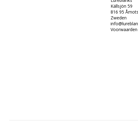
Lureblanks
Källsjön 59
816 95 Åmots
Zweden
i
nfo@lureblan
Voorwaarden 