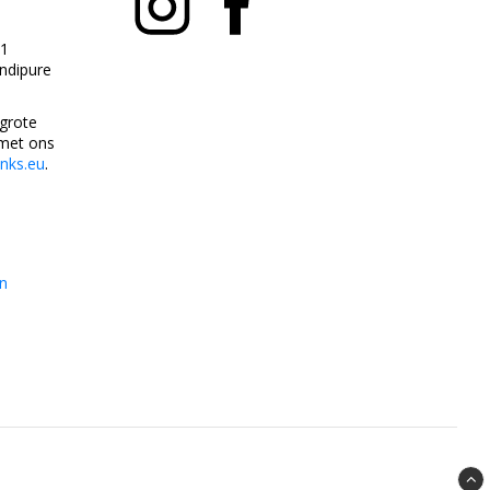
1
andipure
 grote
met ons
anks.eu
.
n