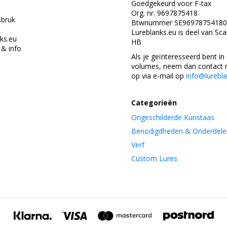
Goedgekeurd voor F-tax
Org. nr. 9697875418
bruk
Btwnummer SE96978754180
Lureblanks.eu is deel van Sc
ks.eu
HB
& info
Als je geïnteresseerd bent in
volumes, neem dan contact 
op via e-mail op
info@lurebl
Categorieën
Ongeschilderde Kunstaas
Benodigdheden & Onderdele
Verf
Custom Lures