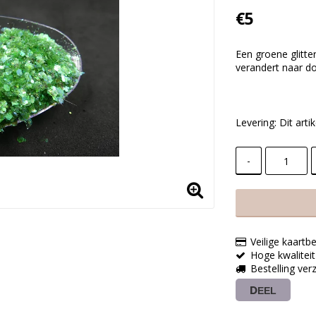
€5
Een groene glitter
verandert naar d
Levering:
Dit art
-
Veilige kaartbe
Hoge kwaliteit
Bestelling ve
DEEL